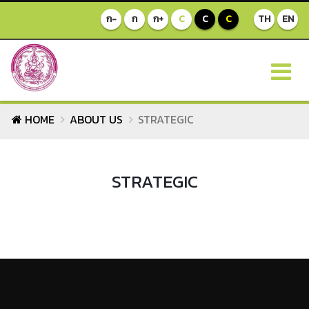
ก-
ก
ก+
C
C
C
TH
EN
HOME
ABOUT US
STRATEGIC
STRATEGIC