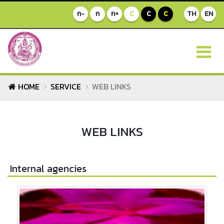
ก-
ก
ก+
C
C
C
TH
EN
HOME
SERVICE
WEB LINKS
WEB LINKS
Internal agencies