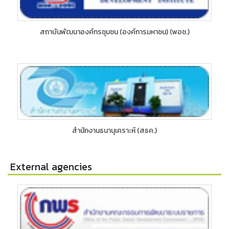
สถาบันพัฒนาองค์กรชุมชน (องค์การมหาชน) (พอช.)
สำนักงานธนานุเคราะห์ (สธค.)
External agencies