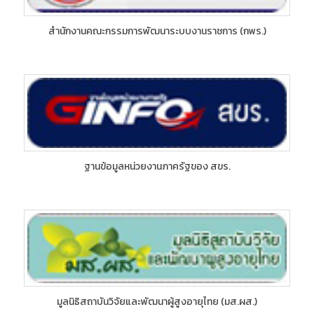
สำนักงานคณะกรรมการพัฒนาระบบงานราชการ (กพร.)
ฐานข้อมูลหน่วยงานภาครัฐของ สขร.
มูลนิธิสถาบันวิจัยและพัฒนาผู้สูงอายุไทย (มส.ผส.)