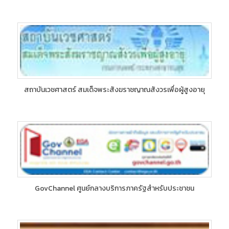
สถาบันเวชศาสตร์ สมเด็จพระสังฆราชญาณสังวรเพื่อผู้สูงอายุ
GovChannel ศูนย์กลางบริการภาครัฐสำหรับประชาชน