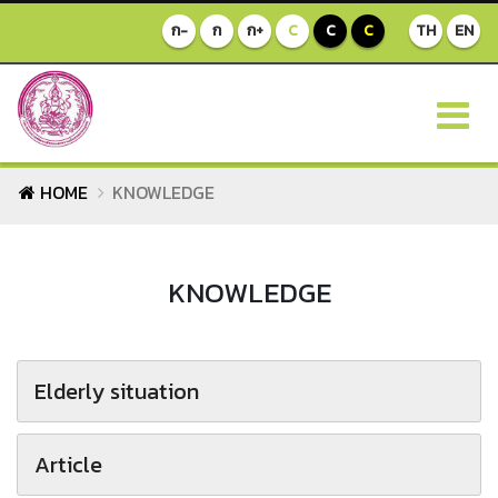
ก-
ก
ก+
C
C
C
TH
EN
HOME
KNOWLEDGE
KNOWLEDGE
Elderly situation
Article