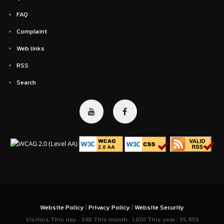
FAQ
Complaint
Web links
RSS
Search
Website Policy
|
Privacy Policy
|
Website Security
Visitors This day : 348 This month : 1,601 This year : 55,955