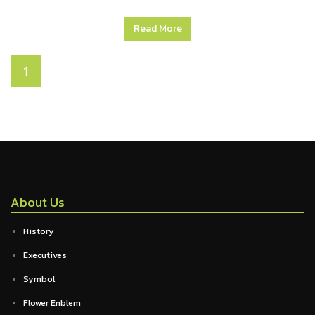
Read More
1
About Us
History
Executives
Symbol
Flower Enblem