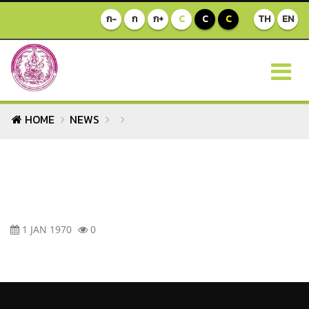
ก-
ก
ก+
C
C
C
TH
EN
HOME
NEWS
1 JAN 1970
0