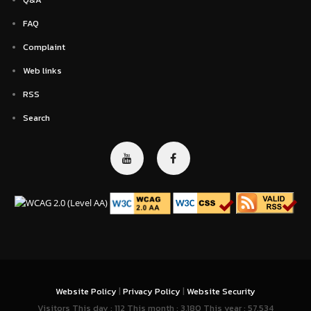
FAQ
Complaint
Web links
RSS
Search
Website Policy
|
Privacy Policy
|
Website Security
Visitors This day : 112 This month : 3,180 This year : 57,534