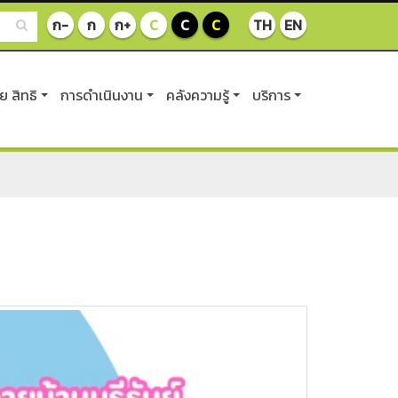
ก-
ก
ก+
C
C
C
TH
EN
 สิทธิ
การดำเนินงาน
คลังความรู้
บริการ