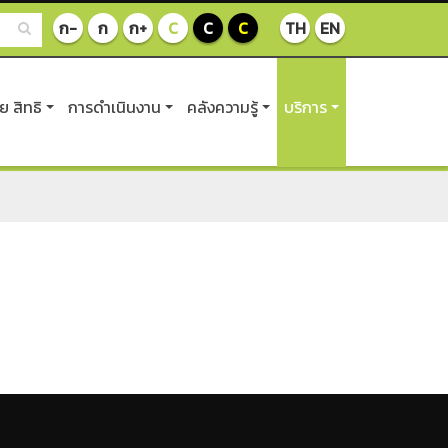
ก-
ก
ก+
C
C
C
TH
EN
 สิทธิ
การดำเนินงาน
คลังความรู้
บริการ