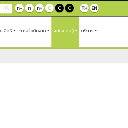
ก-
ก
ก+
C
C
C
TH
EN
 สิทธิ
การดำเนินงาน
คลังความรู้
บริการ