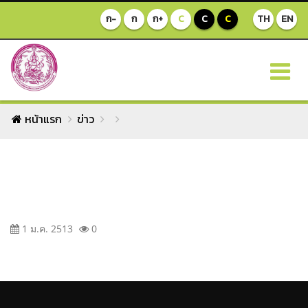
ก-
ก
ก+
C
C
C
TH
EN
หน้าแรก
ข่าว
1 ม.ค. 2513
0