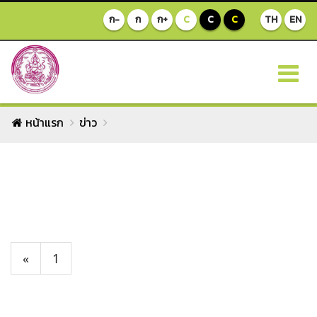
ก-
ก
ก+
C
C
C
TH
EN
หน้าแรก
ข่าว
«
1