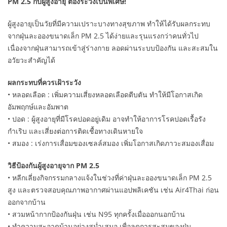
PM 2.5 กับผู้สูงอายุ ต้องระวังเป็นพิเศษ!
ผู้สูงอายุเป็นวัยที่มีความเปราะบางทางสุขภาพ ทำให้ได้รับผลกระทบ
จากฝุ่นละอองขนาดเล็ก PM 2.5 ได้ง่ายและรุนแรงกว่าคนทั่วไป
เนื่องจากฝุ่นสามารถเข้าสู่ร่างกาย ลอดผ่านระบบป้องกัน และสะสมใน
อวัยวะสำคัญได้
ผลกระทบที่ควรเฝ้าระวัง
• หลอดเลือด : เพิ่มความเสี่ยงหลอดเลือดตีบตัน ทำให้มีโอกาสเกิด
อัมพฤกษ์และอัมพาต
• ปอด : ผู้สูงอายุที่มีโรคปอดอยู่เดิม อาจทำให้อาการโรคปอดเรื้อรัง
กำเริบ และเสี่ยงต่อการติดเชื้อทางเดินหายใจ
• สมอง : เร่งการเสื่อมของเซลล์สมอง เพิ่มโอกาสเกิดภาวะสมองเสื่อม
วิธีป้องกันผู้สูงอายุจาก PM 2.5
• หลีกเลี่ยงกิจกรรมกลางแจ้งในช่วงที่ค่าฝุ่นละอองขนาดเล็ก PM 2.5
สูง และตรวจสอบคุณภาพอากาศผ่านแอปพลิเคชัน เช่น Air4Thai ก่อน
ออกจากบ้าน
• สวมหน้ากากป้องกันฝุ่น เช่น N95 ทุกครั้งเมื่อออกนอกบ้าน
• ทำความสะอาดบ้านอย่างสม่ำเสมอ เพื่อลดการสะสมของฝุ่น